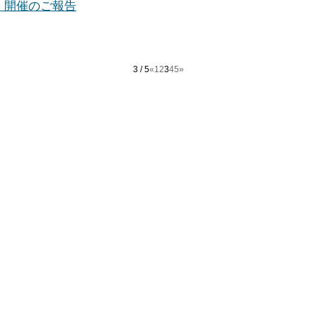
 開催のご報告
3 / 5
«
1
2
3
4
5
»